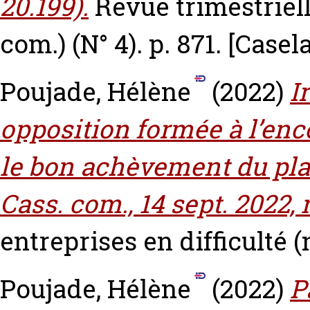
20.199).
Revue trimestriel
com.) (N° 4). p. 871.
[Casel
Poujade, Hélène
(2022)
I
opposition formée à l’en
le bon achèvement du pla
Cass. com., 14 sept. 2022, n
entreprises en difficulté (n
Poujade, Hélène
(2022)
P