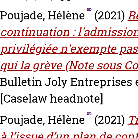
Poujade, Hélène
(2021)
R
continuation : l'admission
privilégiée n'exempte pas 
qui la grève (Note sous Com
Bulletin Joly Entreprises e
[Caselaw headnote]
Poujade, Hélène
(2021)
T
à l’issue d’un plan de con