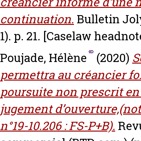
créancier informé d’une m
continuation.
Bulletin Jol
1). p. 21.
[Caselaw headnote
Poujade, Hélène
(2020)
S
permettra au créancier fo
poursuite non prescrit en 
jugement d’ouverture,(note
n°19-10.206 : FS-P+B).
Revu