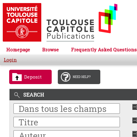
Homepage
Browse
Frequently Asked Questions
Login
Deposit
NEED HELP?
SEARCH