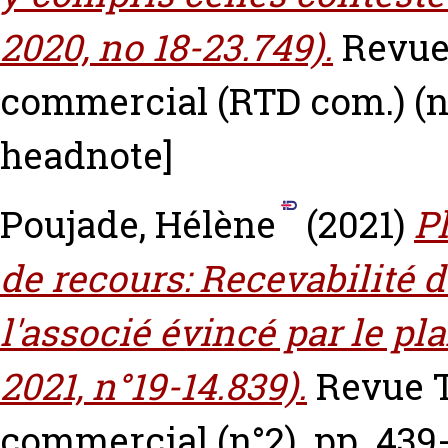
2020, no 18-23.749).
Revue 
commercial (RTD com.) (n°
headnote]
Poujade, Hélène
(2021)
P
de recours: Recevabilité d
l'associé évincé par le p
2021, n°19-14.839).
Revue T
commercial (n°2). pp. 439