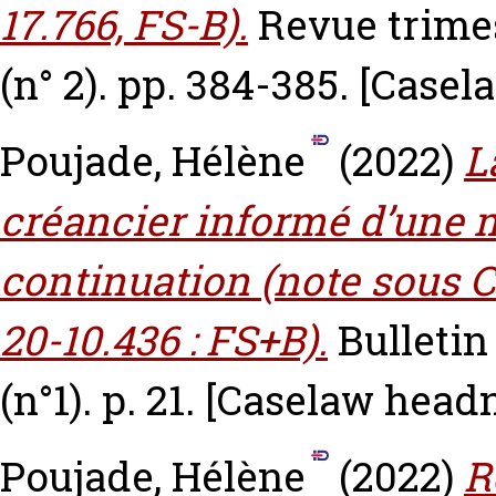
17.766, FS-B).
Revue trimes
(n° 2). pp. 384-385.
[Casel
Poujade, Hélène
(2022)
L
créancier informé d’une m
continuation (note sous Ca
20-10.436 : FS+B).
Bulletin
(n°1). p. 21.
[Caselaw headn
Poujade, Hélène
(2022)
R