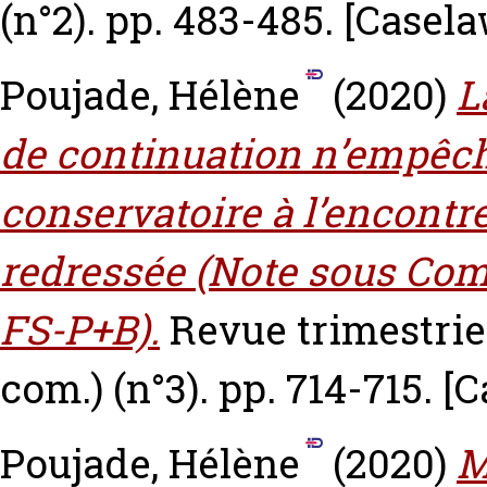
(n°2). pp. 483-485.
[Casela
Poujade, Hélène
(2020)
L
de continuation n’empêc
conservatoire à l’encontre
redressée (Note sous Com.
FS-P+B).
Revue trimestrie
com.) (n°3). pp. 714-715.
[C
Poujade, Hélène
(2020)
M