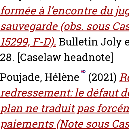
formée à l’encontre du ju
sauvegarde (obs. sous Cass
15299, F-D).
Bulletin Joly e
28.
[Caselaw headnote]
Poujade, Hélène
(2021)
R
redressement: le défaut 
plan ne traduit pas forcé
paiements (Note sous Cass.