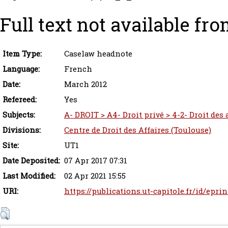
Full text not available fro
Item Type:
Caselaw headnote
Language:
French
Date:
March 2012
Refereed:
Yes
Subjects:
A- DROIT > A4- Droit privé > 4-2- Droit des
Divisions:
Centre de Droit des Affaires (Toulouse)
Site:
UT1
Date Deposited:
07 Apr 2017 07:31
Last Modified:
02 Apr 2021 15:55
URI:
https://publications.ut-capitole.fr/id/epri