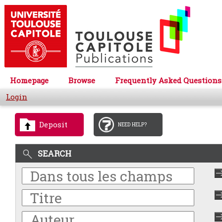
Homepage
Browse
Frequently Asked Questions
Login
Deposit
NEED HELP?
SEARCH