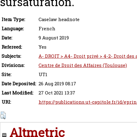
sursaturation.
Item Type:
Caselaw headnote
Language:
French
Date:
9 August 2019
Refereed:
Yes
Subjects:
A- DROIT > A4- Droit privé > 4-2- Droit des
Divisions:
Centre de Droit des Affaires (Toulouse)
Site:
UT1
Date Deposited:
26 Aug 2019 08:17
Last Modified:
27 Oct 2021 13:37
URI:
https://publications.ut-capitole.fr/id/epri
Altmetric