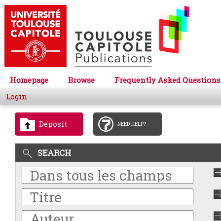
Homepage
Browse
Frequently Asked Questions
Login
Deposit
NEED HELP?
SEARCH