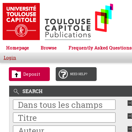
Homepage
Browse
Frequently Asked Questions
Login
Deposit
NEED HELP?
SEARCH