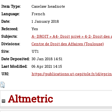
Item Type:
Caselaw headnote
Language:
French
Date:
1 January 2018
Refereed:
Yes
Subjects:
A- DROIT > A4- Droit privé > 4-2- Droit des
Divisions:
Centre de Droit des Affaires (Toulouse)
Site:
UT1
Date Deposited:
30 Jan 2018 14:51
Last Modified:
06 Apr 2021 14:15
URI:
https://publications.ut-capitole.fr/id/epri
Altmetric