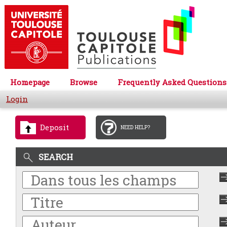
Homepage
Browse
Frequently Asked Questions
Login
Deposit
NEED HELP?
SEARCH