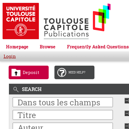
Homepage
Browse
Frequently Asked Questions
Login
Deposit
NEED HELP?
SEARCH