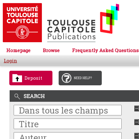
Homepage
Browse
Frequently Asked Questions
Login
Deposit
NEED HELP?
SEARCH