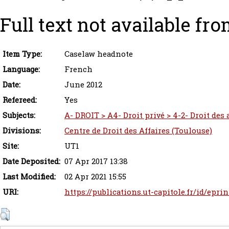
Full text not available fro
Item Type:
Caselaw headnote
Language:
French
Date:
June 2012
Refereed:
Yes
Subjects:
A- DROIT > A4- Droit privé > 4-2- Droit des
Divisions:
Centre de Droit des Affaires (Toulouse)
Site:
UT1
Date Deposited:
07 Apr 2017 13:38
Last Modified:
02 Apr 2021 15:55
URI:
https://publications.ut-capitole.fr/id/epri