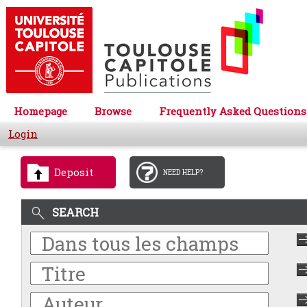
Homepage
Browse
Frequently Asked Questions
Login
Deposit
NEED HELP?
SEARCH