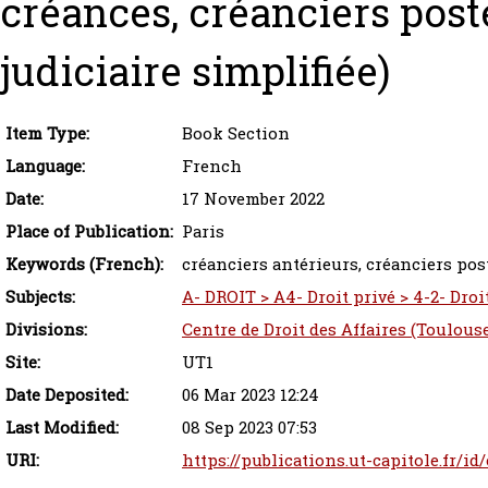
créances, créanciers posté
judiciaire simplifiée)
Item Type:
Book Section
Language:
French
Date:
17 November 2022
Place of Publication:
Paris
Keywords (French):
créanciers antérieurs, créanciers post
Subjects:
A- DROIT > A4- Droit privé > 4-2- Droi
Divisions:
Centre de Droit des Affaires (Toulous
Site:
UT1
Date Deposited:
06 Mar 2023 12:24
Last Modified:
08 Sep 2023 07:53
URI:
https://publications.ut-capitole.fr/id