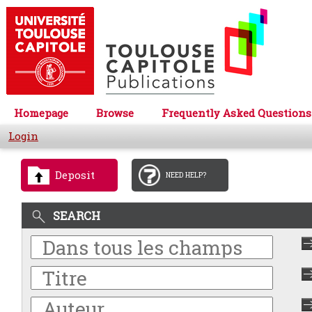
Homepage
Browse
Frequently Asked Questions
Login
Deposit
NEED HELP?
SEARCH