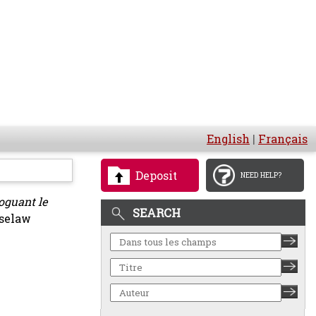
English
|
Français
Deposit
NEED HELP?
oguant le
SEARCH
aselaw