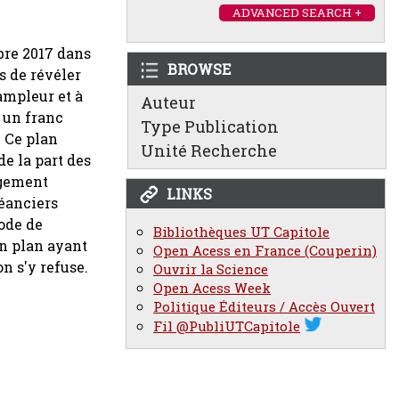
ADVANCED SEARCH +
bre 2017 dans
BROWSE
s de révéler
ampleur et à
Auteur
r un franc
Type Publication
. Ce plan
Unité Recherche
e la part des
rgement
LINKS
réanciers
code de
Bibliothèques UT Capitole
un plan ayant
Open Acess en France (Couperin)
on s'y refuse.
Ouvrir la Science
Open Acess Week
Politique Éditeurs / Accès Ouvert
Fil @PubliUTCapitole