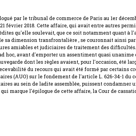
logué par le tribunal de commerce de Paris au 1er décem
1 février 2018. Cette affaire, qui avait entre autres permi
édites qu'elle soulevait, que ce soit notamment quant à l'
de sa dimension transfrontalière , se couronnait ainsi pa
ures amiables et judiciaires de traitement des difficultés
 ad hoc, avant d'emporter un assentiment quasi unanime d
uvegarde dont les règles avaient, pour l'occasion, été la
recevabilité du recours qui avait été formé par certains c
ires (AUO) sur le fondement de l'article L. 626-34-1 du 
taires au sein de ladite assemblée, puissent condamner 
 qui marque l'épilogue de cette affaire, la Cour de cassati