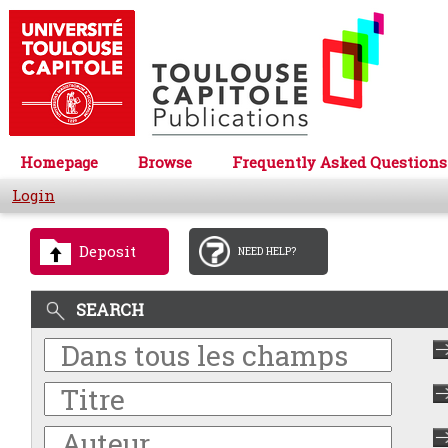
Homepage
Browse
Frequently Asked Questions
Login
Deposit
NEED HELP?
SEARCH