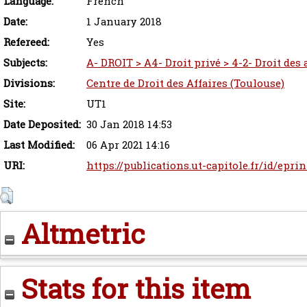
Language:
French
Date:
1 January 2018
Refereed:
Yes
Subjects:
A- DROIT > A4- Droit privé > 4-2- Droit des
Divisions:
Centre de Droit des Affaires (Toulouse)
Site:
UT1
Date Deposited:
30 Jan 2018 14:53
Last Modified:
06 Apr 2021 14:16
URI:
https://publications.ut-capitole.fr/id/epri
Altmetric
Stats for this item