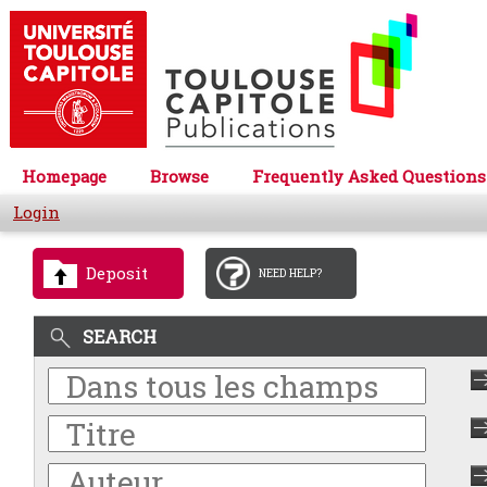
Homepage
Browse
Frequently Asked Questions
Login
Deposit
NEED HELP?
SEARCH