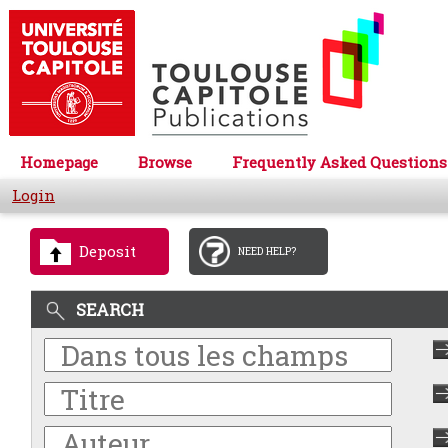
Homepage
Browse
Frequently Asked Questions
Login
Deposit
NEED HELP?
SEARCH