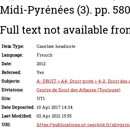
Midi-Pyrénées (3). pp. 58
Full text not available fro
Item Type:
Caselaw headnote
Language:
French
Date:
2012
Refereed:
Yes
Subjects:
A- DROIT > A4- Droit privé > 4-2- Droit des
Divisions:
Centre de Droit des Affaires (Toulouse)
Site:
UT1
Date Deposited:
10 Apr 2017 14:34
Last Modified:
02 Apr 2021 15:55
URI:
https://publications.ut-capitole.fr/id/eprin