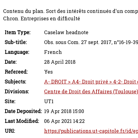
Contenu du plan. Sort des intérêts continués d'un comp
Chron. Entreprises en difficulté
Item Type:
Caselaw headnote
Sub-title:
Obs. sous Com. 27 sept. 2017, n°16-19-39
Language:
French
Date:
28 April 2018
Refereed:
Yes
Subjects:
A- DROIT > A4- Droit privé > 4-2- Droit
Divisions:
Centre de Droit des Affaires (Toulouse)
Site:
UT1
Date Deposited:
19 Apr 2018 15:00
Last Modified:
06 Apr 2021 14:22
URI:
https://publications.ut-capitole.fr/id/e