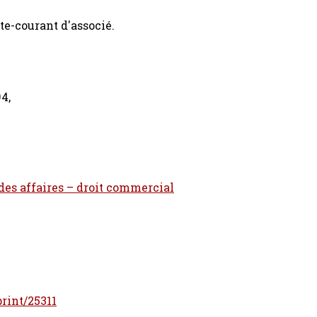
te-courant d'associé.
4,
 des affaires – droit commercial
print/25311