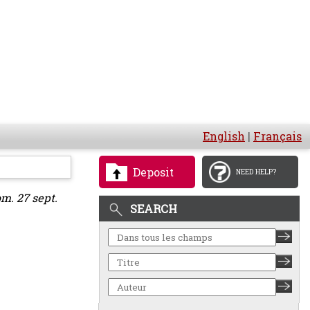
English
|
Français
Deposit
NEED HELP?
m. 27 sept.
SEARCH