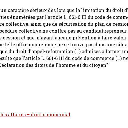
 un caractère sérieux dès lors que la limitation du droit 
rties énumérées par l'article L. 661-6 III du code de com
ure collective, ainsi que de sécurisation du plan de cession
rocédure collective ne confère pas au candidat repreneur 
de cession et que, n'ayant aucune prétention à faire valoir
une telle offre non retenue ne se trouve pas dans une situa
iqué du droit d'appel-réformation (...) admises à former u
sulte que l'article L. 661-6 III du code de commerce (...) n
 Déclaration des droits de l'homme et du citoyen"
 des affaires – droit commercial