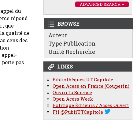
ADVANCED SEARCH +
d'appel du
merce répond
BROWSE
 ; que
la qualité de
Auteur
 au sens des
Type Publication
tion
Unité Recherche
n appel-
e porte pas
LINKS
Bibliothèques UT Capitole
Open Acess en France (Couperin)
Ouvrir la Science
Open Acess Week
Politique Éditeurs / Accès Ouvert
Fil @PubliUTCapitole