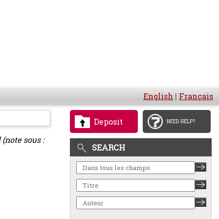
English
|
Français
Deposit
NEED HELP?
 (note sous :
SEARCH