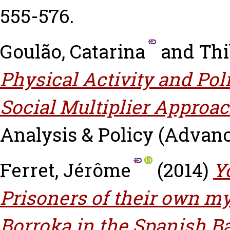
555-576.
Goulão, Catarina
and
Thi
Physical Activity and Po
Social Multiplier Approac
Analysis & Policy (Advances
Ferret, Jérôme
(2014)
Y
Prisoners of their own myt
Borroka in the Spanish B