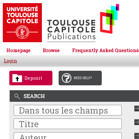
Homepage
Browse
Frequently Asked Questions
Login
Deposit
NEED HELP?
SEARCH