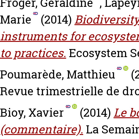
Froger, Géraldine
,
Lapey
Marie
(2014)
Biodiversit
instruments for ecosyste
to practices.
Ecosystem Ser
Poumarède, Matthieu
(
Revue trimestrielle de dro
Bioy, Xavier
(2014)
Le b
(commentaire).
La Semain