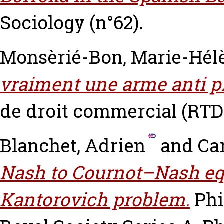
Sociology (n°62).
Monsèrié-Bon, Marie-Hél
vraiment une arme anti p
de droit commercial (RTD c
Blanchet, Adrien
and
Car
Nash to Cournot–Nash equ
Kantorovich problem.
Phi