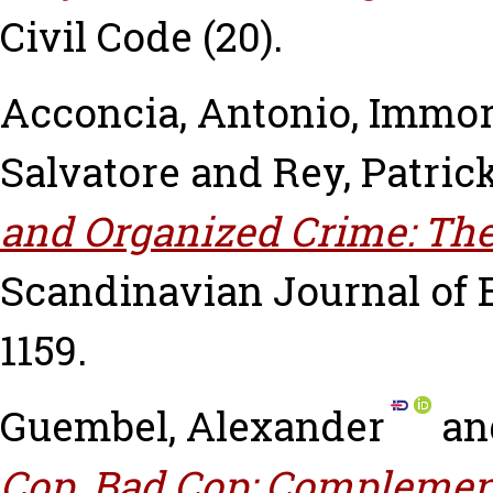
Civil Code (20).
Acconcia, Antonio
,
Immor
Salvatore
and
Rey, Patric
and Organized Crime: The
Scandinavian Journal of Ec
1159.
Guembel, Alexander
an
Cop, Bad Cop: Complemen