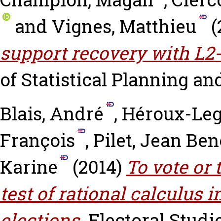
and
Vignes, Matthieu
(
support recovery with L2
of Statistical Planning and
Blais, André
,
Héroux-Leg
François
,
Pilet, Jean Ben
Karine
(2014)
To vote or
test of rational calculus i
elections.
Electoral Studie