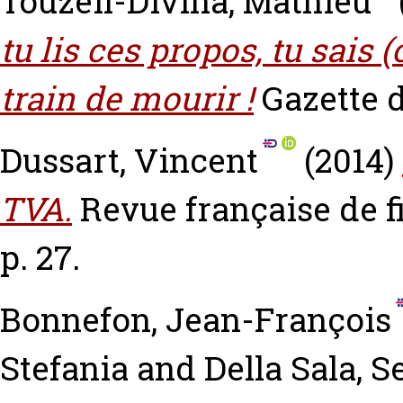
Touzeil-Divina, Mathieu
tu lis ces propos, tu sais 
train de mourir !
Gazette d
Dussart, Vincent
(2014)
TVA.
Revue française de f
p. 27.
Bonnefon, Jean-François
Stefania
and
Della Sala, S