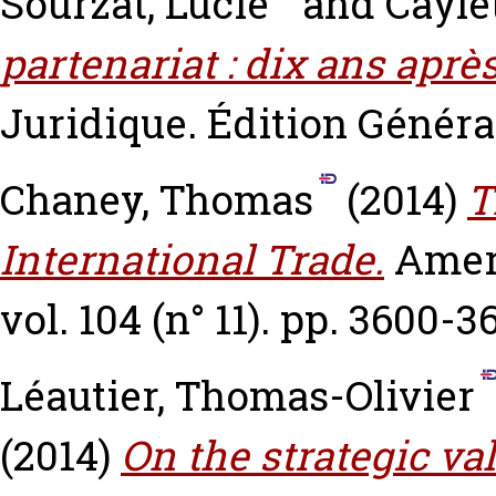
Sourzat, Lucie
and
Cayle
partenariat : dix ans après
Juridique. Édition Générale
Chaney, Thomas
(2014)
T
International Trade.
Amer
vol. 104 (n° 11). pp. 3600-3
Léautier, Thomas-Olivier
(2014)
On the strategic v