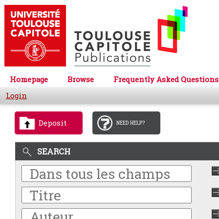
Homepage
Browse
Frequently Asked Questions
Login
Deposit
NEED HELP?
SEARCH