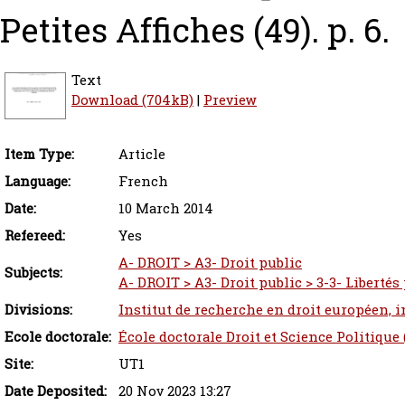
Petites Affiches (49). p. 6.
Text
Download (704kB)
|
Preview
Item Type:
Article
Language:
French
Date:
10 March 2014
Refereed:
Yes
A- DROIT > A3- Droit public
Subjects:
A- DROIT > A3- Droit public > 3-3- Libertés
Divisions:
Institut de recherche en droit européen, 
Ecole doctorale:
École doctorale Droit et Science Politique
Site:
UT1
Date Deposited:
20 Nov 2023 13:27