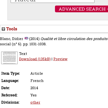
ADVANCED SEARCH 
Tools
Blanc, Didier
(2014)
Qualité et libre circulation des produit
social (n° 6). pp. 1031-1038.
Text
Download (135kB)
|
Preview
Item Type:
Article
Language:
French
Date:
2014
Refereed:
Yes
Divisions:
other