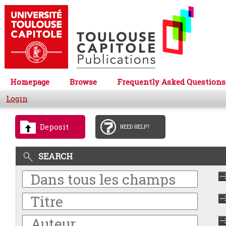
Homepage
Browse
Frequently Asked Questions
Login
Deposit
NEED HELP?
SEARCH