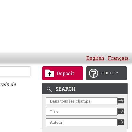
English
|
Français
Deposit
NEED HELP?
train de
SEARCH