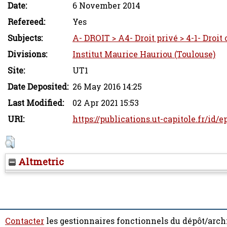
Date:
6 November 2014
Refereed:
Yes
Subjects:
A- DROIT > A4- Droit privé > 4-1- Droit 
Divisions:
Institut Maurice Hauriou (Toulouse)
Site:
UT1
Date Deposited:
26 May 2016 14:25
Last Modified:
02 Apr 2021 15:53
URI:
https://publications.ut-capitole.fr/id/e
Altmetric
Contacter
les gestionnaires fonctionnels du dépôt/arch