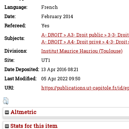
Language:
French
Date:
February 2014
Refereed:
Yes
A- DROIT > A3- Droit public > 3-3- Droi
Subjects:
A- DROIT > A4- Droit privé > 4-3- Droit 
Divisions:
Institut Maurice Hauriou (Toulouse)
Site:
UT1
Date Deposited:
13 Apr 2016 08:21
Last Modified:
05 Apr 2022 09:50
URI:
https://publications.ut-capitole.fr/id/e
Altmetric
Stats for this item