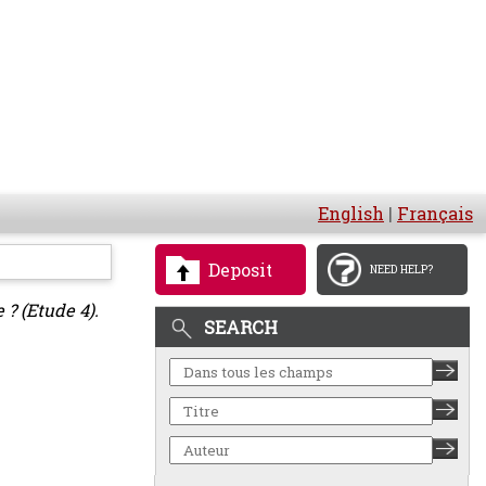
English
|
Français
Deposit
NEED HELP?
 ? (Etude 4).
SEARCH