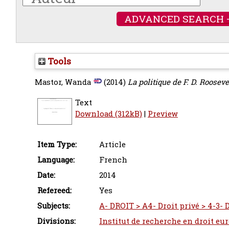
ADVANCED SEARCH 
Tools
Mastor, Wanda
(2014)
La politique de F. D. Roosev
Text
Download (312kB)
|
Preview
Item Type:
Article
Language:
French
Date:
2014
Refereed:
Yes
Subjects:
A- DROIT > A4- Droit privé > 4-3- D
Divisions:
Institut de recherche en droit eu