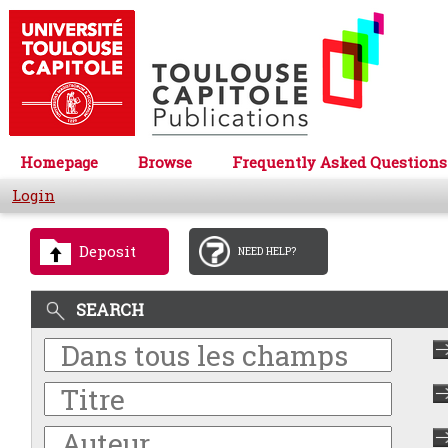
Homepage
Browse
Frequently Asked Questions
Login
Deposit
NEED HELP?
SEARCH