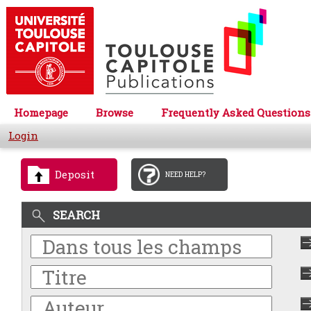
Homepage
Browse
Frequently Asked Questions
Login
Deposit
NEED HELP?
SEARCH