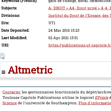
Keywords (French):
gain de change, fiscal, immobilisat
Subjects:
A- DROIT > A4- Droit privé > 4-4- D
Divisions:
Institut du Droit de l'Espace, des
Site:
UT1
Date Deposited:
24 Mar 2016 15:23
Last Modified:
02 Apr 2021 15:51
URI:
https://publications.ut-capitole.f
Altmetric
Contacter
les gestionnaires fonctionnels du dépôt/archive
Toulouse Capitole Publications utilise le logiciel
EPrints
d
Science
de l'université de Southampton.
Plus d'informatio