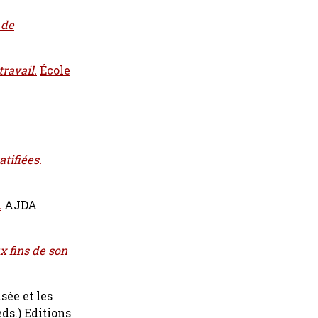
 de
ravail.
École
tifiées.
.
AJDA
x fins de son
sée et les
eds.) Editions