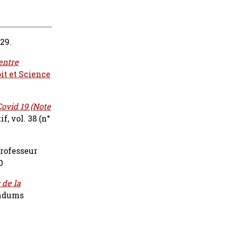
329.
entre
it et Science
Covid 19 (Note
f, vol. 38 (n°
professeur
0
 de la
rendums