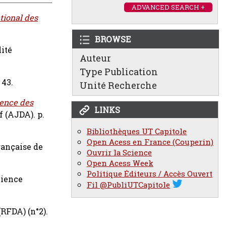
ADVANCED SEARCH +
ational des
BROWSE
ité
Auteur
Type Publication
 43.
Unité Recherche
rence des
LINKS
f (AJDA). p.
Bibliothèques UT Capitole
Open Acess en France (Couperin)
rançaise de
Ouvrir la Science
Open Acess Week
Politique Éditeurs / Accès Ouvert
cience
Fil @PubliUTCapitole
(RFDA) (n°2).