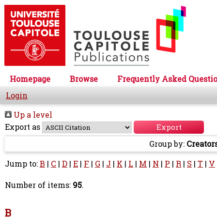
Homepage
Browse
Frequently Asked Questi
Login
Up a level
Export as
Group by:
Creator
Jump to:
B
|
C
|
D
|
E
|
F
|
G
|
J
|
K
|
L
|
M
|
N
|
P
|
R
|
S
|
T
|
V
Number of items:
95
.
B