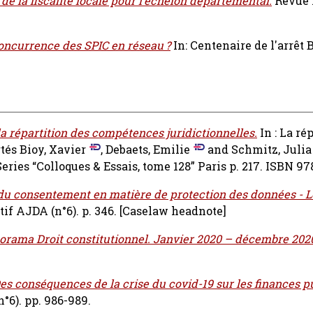
de la fiscalité locale pour l’échelon départemental.
Revue 
concurrence des SPIC en réseau ?
In: Centenaire de l'arrêt 
 la répartition des compétences juridictionnelles.
In : La ré
rtés
Bioy, Xavier
,
Debaets, Emilie
and
Schmitz, Julia
Series “Colloques & Essais, tome 128” Paris p. 217. ISBN 
 du consentement en matière de protection des données - L
tif AJDA (n°6). p. 346.
[Caselaw headnote]
orama Droit constitutionnel. Janvier 2020 – décembre 202
es conséquences de la crise du covid-19 sur les finances p
°6). pp. 986-989.