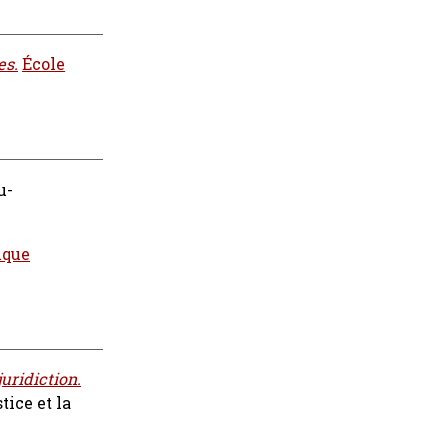
es.
École
u-
ique
uridiction.
tice et la