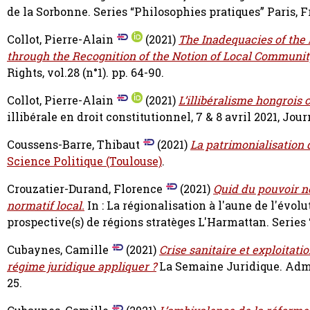
de la Sorbonne. Series “Philosophies pratiques” Paris,
Collot, Pierre-Alain
(2021)
The Inadequacies of the
through the Recognition of the Notion of Local Communit
Rights, vol.28 (n°1). pp. 64-90.
Collot, Pierre-Alain
(2021)
L’illibéralisme hongroi
illibérale en droit constitutionnel, 7 & 8 avril 2021, Jou
Coussens-Barre, Thibaut
(2021)
La patrimonialisation 
Science Politique (Toulouse)
.
Crouzatier-Durand, Florence
(2021)
Quid du pouvoir no
normatif local.
In : La régionalisation à l'aune de l'évolu
prospective(s) de régions stratèges L'Harmattan. Series
Cubaynes, Camille
(2021)
Crise sanitaire et exploitati
régime juridique appliquer ?
La Semaine Juridique. Admini
25.