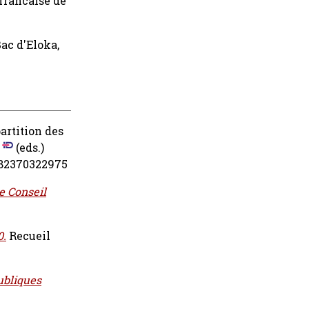
francaise de
Bac d'Eloka,
partition des
(eds.)
9782370322975
e Conseil
0.
Recueil
ubliques