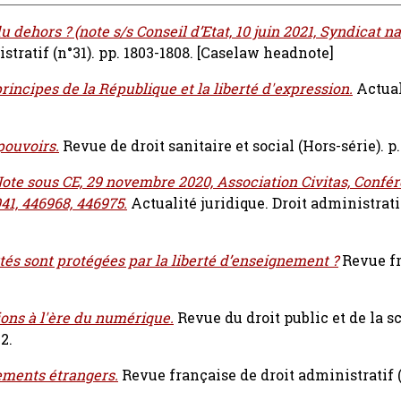
 du dehors ? (note s/s Conseil d’Etat, 10 juin 2021, Syndicat n
stratif (n°31). pp. 1803-1808.
[Caselaw headnote]
principes de la République et la liberté d'expression.
Actual
pouvoirs.
Revue de droit sanitaire et social (Hors-série). p.
Note sous CE, 29 novembre 2020, Association Civitas, Confé
41, 446968, 446975.
Actualité juridique. Droit administrati
rtés sont protégées par la liberté d’enseignement ?
Revue f
ions à l'ère du numérique.
Revue du droit public et de la s
2.
gements étrangers.
Revue française de droit administratif 