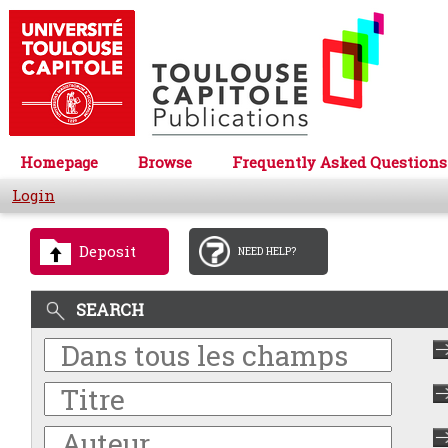
Homepage
Browse
Frequently Asked Questions
Login
Deposit
NEED HELP?
SEARCH