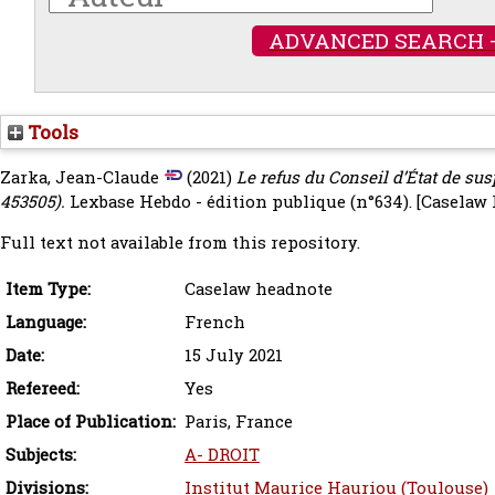
ADVANCED SEARCH 
Tools
Zarka, Jean-Claude
(2021)
Le refus du Conseil d’État de susp
453505).
Lexbase Hebdo - édition publique (n°634).
[Caselaw 
Full text not available from this repository.
Item Type:
Caselaw headnote
Language:
French
Date:
15 July 2021
Refereed:
Yes
Place of Publication:
Paris, France
Subjects:
A- DROIT
Divisions:
Institut Maurice Hauriou (Toulouse)