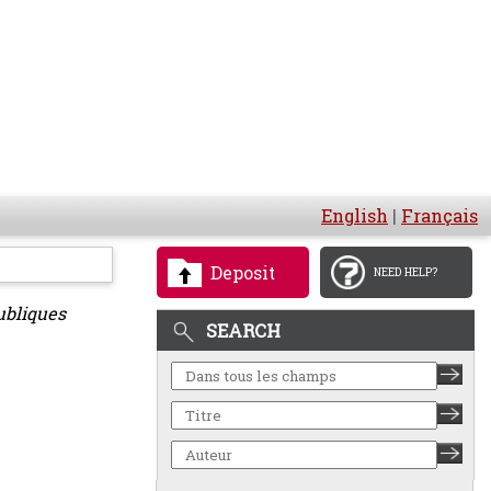
English
|
Français
Deposit
NEED HELP?
ubliques
SEARCH