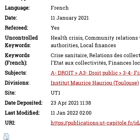
Language:
French
Date:
11 January 2021
Refereed:
Yes
Uncontrolled
Health crisis, Community relations wi
Keywords:
authorities, Local finances
Keywords
Crise sanitaire, Relations des collec
(French):
l'Etat aux collectivités, Finances lo
Subjects:
A- DROIT > A3- Droit public > 3-4- F
Divisions:
Institut Maurice Hauriou (Toulouse)
Site:
UT1
Date Deposited:
23 Apr 2021 11:38
Last Modified:
11 Jan 2022 02:00
URI:
https://publications.ut-capitole.fr/i