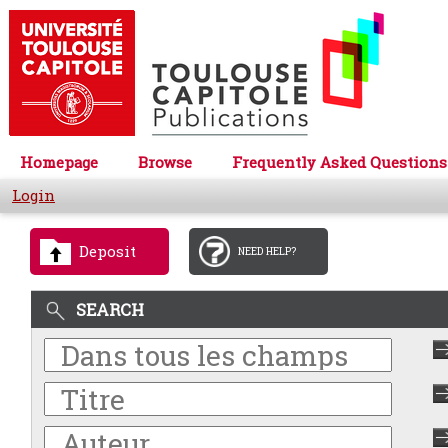
Homepage
Browse
Frequently Asked Questions
Login
Deposit
NEED HELP?
SEARCH