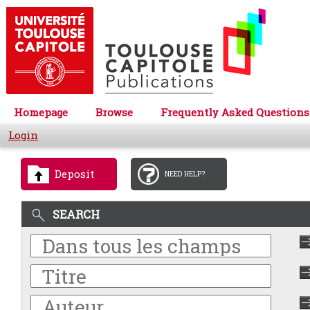
Homepage
Browse
Frequently Asked Questions
Login
Deposit
NEED HELP?
SEARCH