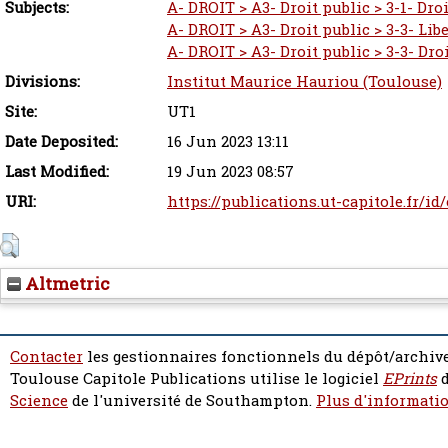
Subjects:
A- DROIT > A3- Droit public > 3-1- Dro
A- DROIT > A3- Droit public > 3-3- Lib
A- DROIT > A3- Droit public > 3-3- Dro
Divisions:
Institut Maurice Hauriou (Toulouse)
Site:
UT1
Date Deposited:
16 Jun 2023 13:11
Last Modified:
19 Jun 2023 08:57
URI:
https://publications.ut-capitole.fr/id
Altmetric
Contacter
les gestionnaires fonctionnels du dépôt/archive
Toulouse Capitole Publications utilise le logiciel
EPrints
d
Science
de l'université de Southampton.
Plus d'informatio