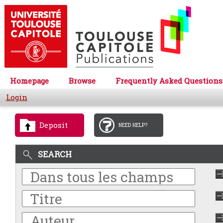
Homepage
Browse
Frequently Asked Questions
Login
Deposit
NEED HELP?
SEARCH