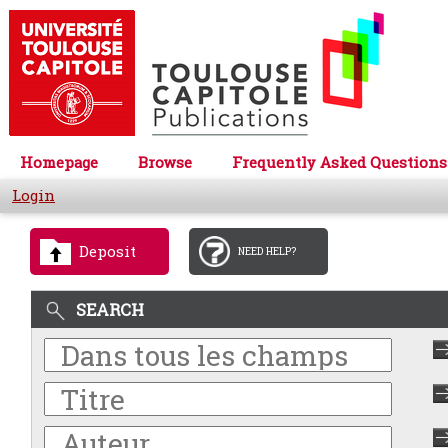
Homepage
Browse
Frequently Asked Questions
Login
Deposit
NEED HELP?
SEARCH