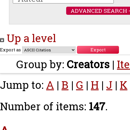
ADVANCED SEARCH 
Up a level
Export as
Group by:
Creators
|
It
Jump to:
A
|
B
|
G
|
H
|
J
|
K
Number of items:
147
.