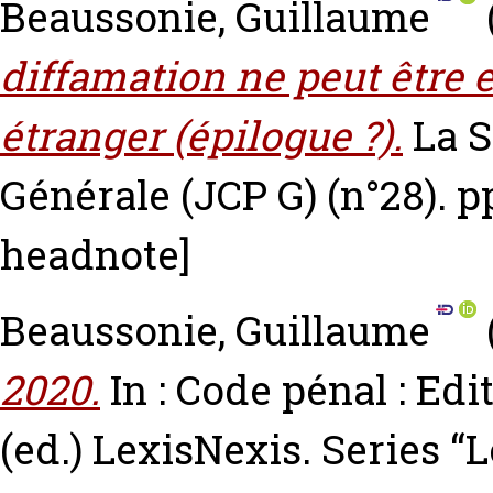
Beaussonie, Guillaume
diffamation ne peut être e
étranger (épilogue ?).
La S
Générale (JCP G) (n°28). p
headnote]
Beaussonie, Guillaume
2020.
In : Code pénal : Ed
(ed.) LexisNexis. Series “