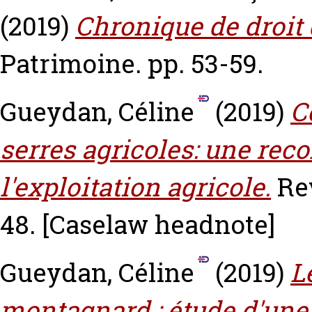
(2019)
Chronique de droit 
Patrimoine. pp. 53-59.
Gueydan, Céline
(2019)
C
serres agricoles: une rec
l'exploitation agricole.
Rev
48.
[Caselaw headnote]
Gueydan, Céline
(2019)
L
montagnard : étude d'une l