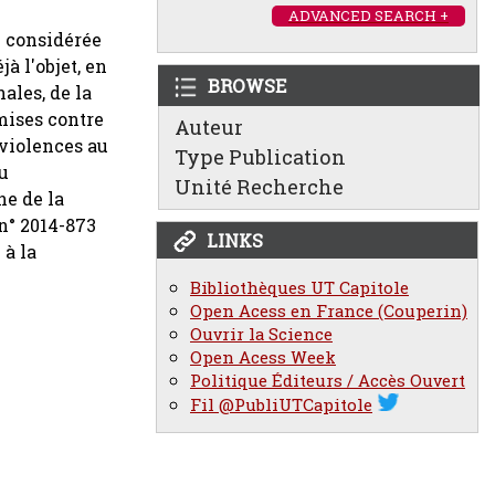
ADVANCED SEARCH +
e considérée
à l'objet, en
BROWSE
ales, de la
mises contre
Auteur
 violences au
Type Publication
au
Unité Recherche
ne de la
n° 2014-873
LINKS
 à la
Bibliothèques UT Capitole
Open Acess en France (Couperin)
Ouvrir la Science
Open Acess Week
Politique Éditeurs / Accès Ouvert
Fil @PubliUTCapitole