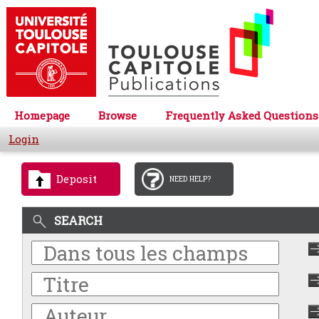
Homepage
Browse
Frequently Asked Questions
Login
Deposit
NEED HELP?
SEARCH