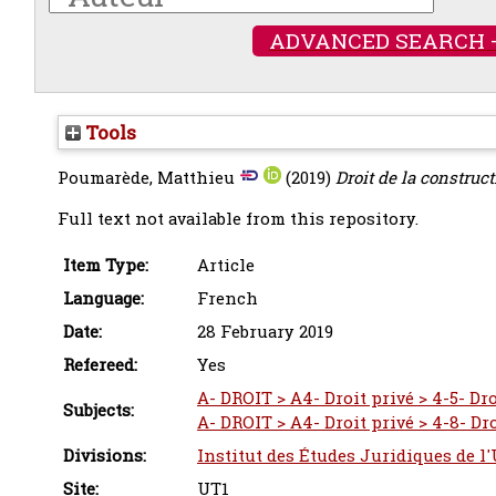
ADVANCED SEARCH 
Tools
Poumarède, Matthieu
(2019)
Droit de la construct
Full text not available from this repository.
Item Type:
Article
Language:
French
Date:
28 February 2019
Refereed:
Yes
A- DROIT > A4- Droit privé > 4-5- Dr
Subjects:
A- DROIT > A4- Droit privé > 4-8- Dr
Divisions:
Institut des Études Juridiques de l
Site:
UT1