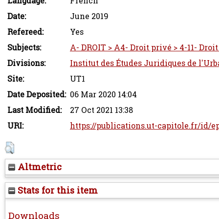
Language:
French
Date:
June 2019
Refereed:
Yes
Subjects:
A- DROIT > A4- Droit privé > 4-11- Droi
Divisions:
Institut des Études Juridiques de l'Ur
Site:
UT1
Date Deposited:
06 Mar 2020 14:04
Last Modified:
27 Oct 2021 13:38
URI:
https://publications.ut-capitole.fr/id/e
Altmetric
Stats for this item
Downloads