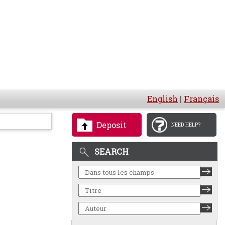
English
|
Français
Deposit
NEED HELP?
SEARCH