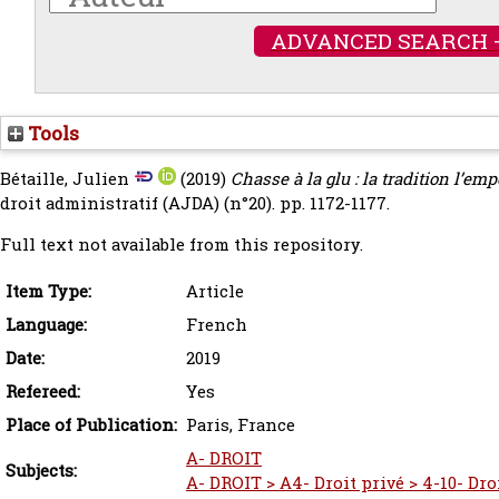
ADVANCED SEARCH 
Tools
Bétaille, Julien
(2019)
Chasse à la glu : la tradition l’em
droit administratif (AJDA) (n°20). pp. 1172-1177.
Full text not available from this repository.
Item Type:
Article
Language:
French
Date:
2019
Refereed:
Yes
Place of Publication:
Paris, France
A- DROIT
Subjects:
A- DROIT > A4- Droit privé > 4-10- Dr