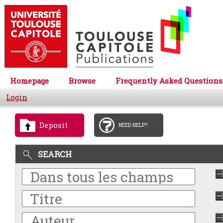
Homepage
Browse
Frequently Asked Questions
Login
Deposit
NEED HELP?
SEARCH