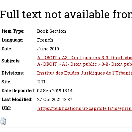
Full text not available fro
Item Type:
Book Section
Language:
French
Date:
June 2019
A- DROIT > A3- Droit public > 3-3- Droit adm
Subjects:
A- DROIT > A3- Droit public > 3-8- Droit pu
Divisions:
Institut des Études Juridiques de l'Urbani
Site:
UT1
Date Deposited:
02 Sep 2019 13:14
Last Modified:
27 Oct 2021 13:37
URI:
https://publications.ut-capitole.fr/id/epri