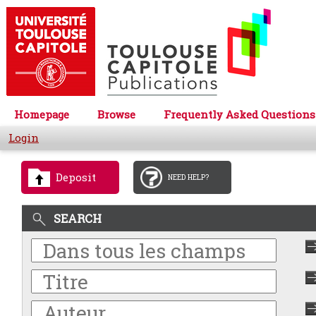
Homepage
Browse
Frequently Asked Questions
Login
Deposit
NEED HELP?
SEARCH