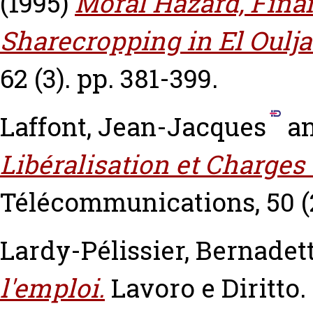
(1995)
Moral Hazard, Fina
Sharecropping in El Oulja
62 (3). pp. 381-399.
Laffont, Jean-Jacques
a
Libéralisation et Charges
Télécommunications, 50 (2
Lardy-Pélissier, Bernadet
l'emploi.
Lavoro e Diritto. 