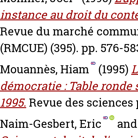
instance au droit du con
Revue du marché commun 
(RMCUE) (395). pp. 576-58
Mouannès, Hiam
(1995)
L
démocratie : Table ronde s
1995.
Revue des sciences p
Naim-Gesbert, Eric
an