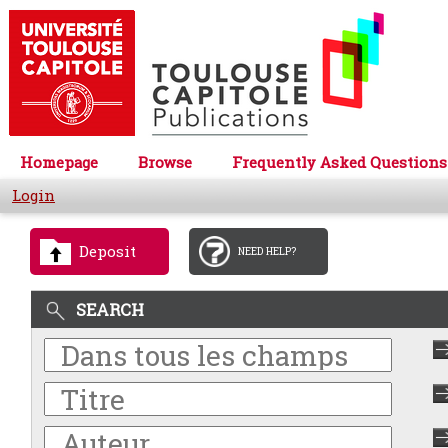
Homepage
Browse
Frequently Asked Questions
Login
Deposit
NEED HELP?
SEARCH