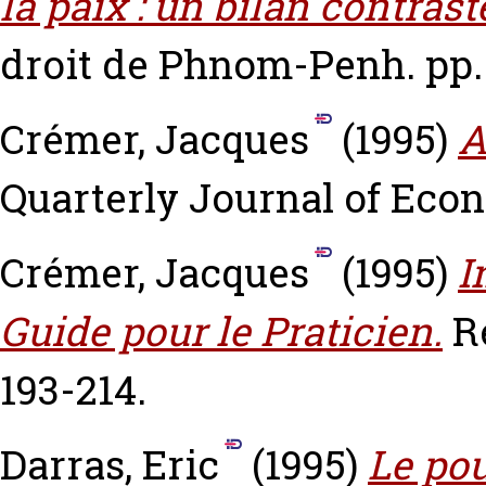
la paix : un bilan contrast
droit de Phnom-Penh. pp.
Crémer, Jacques
(1995)
A
Quarterly Journal of Econo
Crémer, Jacques
(1995)
I
Guide pour le Praticien.
R
193-214.
Darras, Eric
(1995)
Le pou