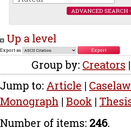
ADVANCED SEARCH 
Up a level
Export as
Group by:
Creators
Jump to:
Article
|
Caselaw
Monograph
|
Book
|
Thesi
Number of items:
246
.