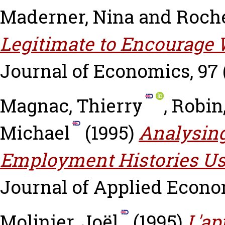
Maderner, Nina
and
Roche
Legitimate to Encourage 
Journal of Economics, 97 (
Magnac, Thierry
,
Robin
Michael
(1995)
Analysing
Employment Histories Usi
Journal of Applied Econome
Molinier, Joël
(1995)
L'ap