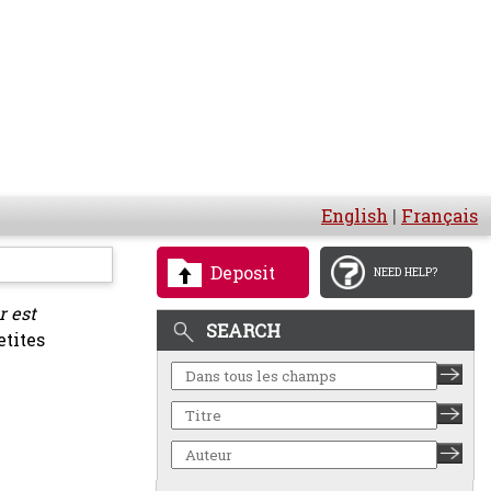
English
|
Français
Deposit
NEED HELP?
r est
SEARCH
etites