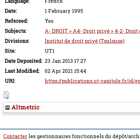
Language:
French
Date:
1 February 1995
Refereed:
Yes
Subjects:
A- DROIT > A4- Droit privé > 4-2- Droit
Divisions:
Institut de droit privé (Toulouse)
Site:
UT1
Date Deposited:
23 Jan 2013 17:27
Last Modified:
02 Apr 2021 15:44
URI:
https://publications.ut-capitole.fr/id/e
Altmetric
Contacter
les gestionnaires fonctionnels du dépôt/arch