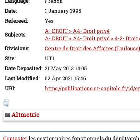
Language:
French
Date:
1 January 1995
Refereed:
Yes
A- DROIT > A4- Droit privé
Subjects:
A- DROIT > A4- Droit privé > 4-2- Droit
Divisions:
Centre de Droit des Affaires (Toulouse)
Site:
UT1
Date Deposited:
21 May 2013 14:05
Last Modified:
02 Apr 2021 15:46
URI:
https://publications.ut-capitole.fr/id/e
Altmetric
Contacter
les gestionnaires fonctionnels du dépôt/arch