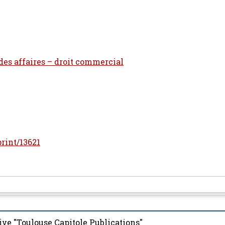
 des affaires – droit commercial
print/13621
ive "Toulouse Capitole Publications"