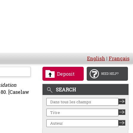
English
|
Français
Deposit
NEED HELP?
uidation
SEARCH
-80.
[Caselaw