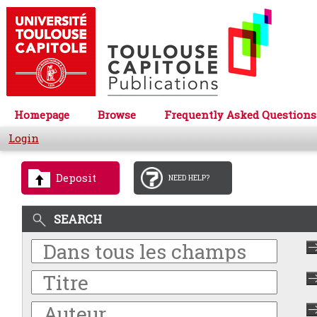
Homepage
Browse
Frequently Asked Questions
Login
Deposit
NEED HELP?
SEARCH