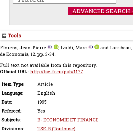
ADVANCED SEARCH 
Tools
Florens, Jean-Pierre
,
Ivaldi, Marc
and
Larribeau,
de Economía, 12. pp. 3-34.
Full text not available from this repository.
Official URL :
http://tse-fr.eu/pub/1177
Item Type:
Article
Language:
English
Date:
1995
Refereed:
Yes
Subjects:
B- ECONOMIE ET FINANCE
Divisions:
TSE-R (Toulouse)