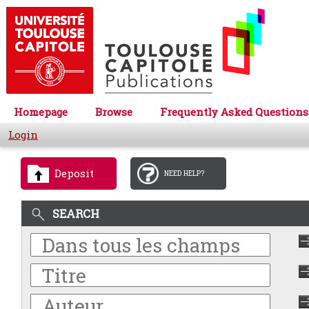
Homepage
Browse
Frequently Asked Questions
Login
Deposit
NEED HELP?
SEARCH