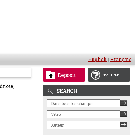
English
|
Français
Deposit
NEED HELP?
dnote]
SEARCH