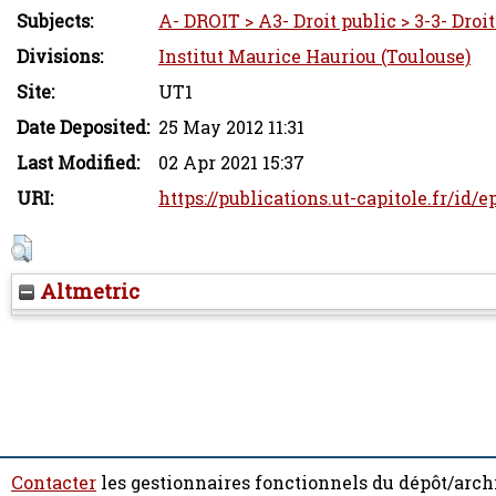
Subjects:
A- DROIT > A3- Droit public > 3-3- Droi
Divisions:
Institut Maurice Hauriou (Toulouse)
Site:
UT1
Date Deposited:
25 May 2012 11:31
Last Modified:
02 Apr 2021 15:37
URI:
https://publications.ut-capitole.fr/id/e
Altmetric
Contacter
les gestionnaires fonctionnels du dépôt/arch