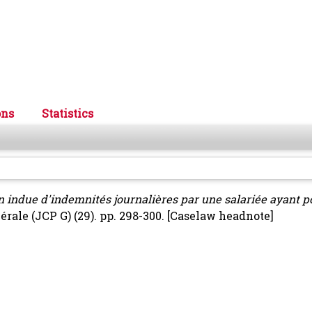
ons
Statistics
n indue d'indemnités journalières par une salariée ayant p
rale (JCP G) (29). pp. 298-300.
[Caselaw headnote]