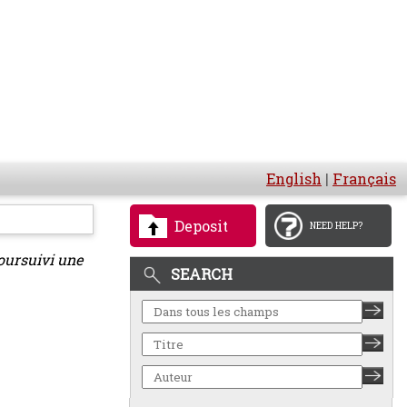
English
|
Français
Deposit
NEED HELP?
oursuivi une
SEARCH