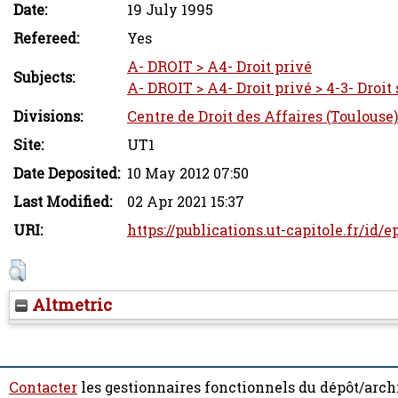
Date:
19 July 1995
Refereed:
Yes
A- DROIT > A4- Droit privé
Subjects:
A- DROIT > A4- Droit privé > 4-3- Droit 
Divisions:
Centre de Droit des Affaires (Toulouse)
Site:
UT1
Date Deposited:
10 May 2012 07:50
Last Modified:
02 Apr 2021 15:37
URI:
https://publications.ut-capitole.fr/id/e
Altmetric
Contacter
les gestionnaires fonctionnels du dépôt/arch