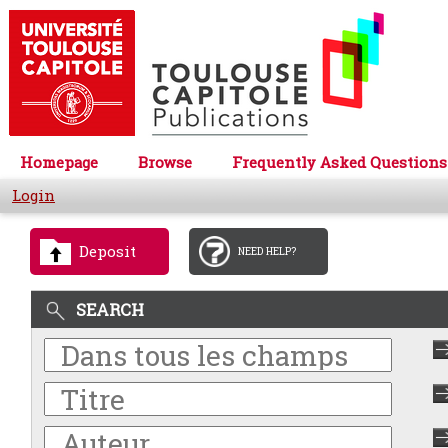
Homepage
Browse
Frequently Asked Questions
Login
Deposit
NEED HELP?
SEARCH