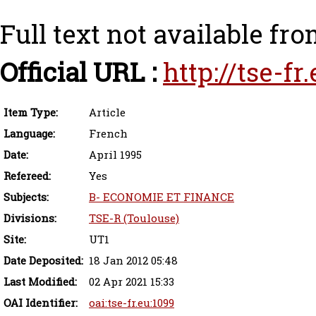
Full text not available fro
Official URL :
http://tse-f
Item Type:
Article
Language:
French
Date:
April 1995
Refereed:
Yes
Subjects:
B- ECONOMIE ET FINANCE
Divisions:
TSE-R (Toulouse)
Site:
UT1
Date Deposited:
18 Jan 2012 05:48
Last Modified:
02 Apr 2021 15:33
OAI Identifier:
oai:tse-fr.eu:1099