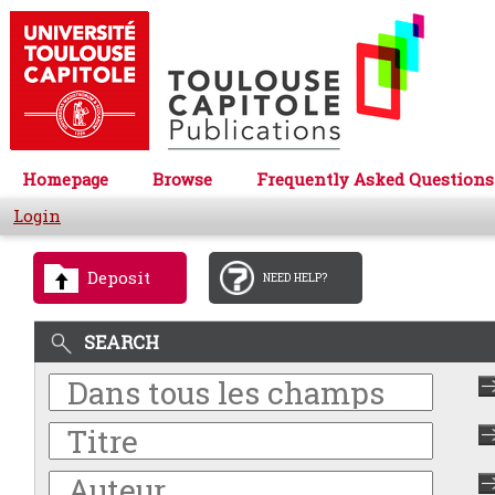
Homepage
Browse
Frequently Asked Questions
Login
Deposit
NEED HELP?
SEARCH