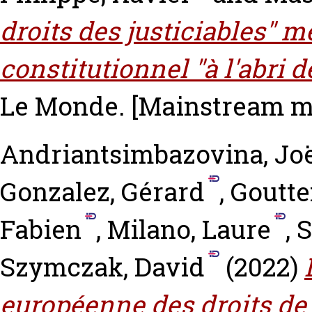
droits des justiciables" m
constitutionnel "à l'abri d
Le Monde.
[Mainstream me
Andriantsimbazovina, Jo
Gonzalez, Gérard
,
Goutte
Fabien
,
Milano, Laure
,
S
Szymczak, David
(2022)
européenne des droits de