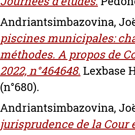
Journées d'études.
Pedone
Andriantsimbazovina, Jo
piscines municipales: cha
méthodes. A propos de Cons
2022, n°464648.
Lexbase He
(n°680).
Andriantsimbazovina, Jo
jurisprudence de la Cour 