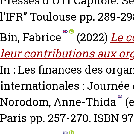
Presses d'UT1 Capitole. Se
l'IFR” Toulouse pp. 289-2
Bin, Fabrice
(2022)
Le c
leur contributions aux or
In : Les finances des orga
internationales : Journée
Norodom, Anne-Thida
(e
Paris pp. 257-270. ISBN 9