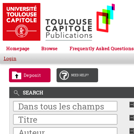
Homepage
Browse
Frequently Asked Questions
Login
Deposit
NEED HELP?
SEARCH