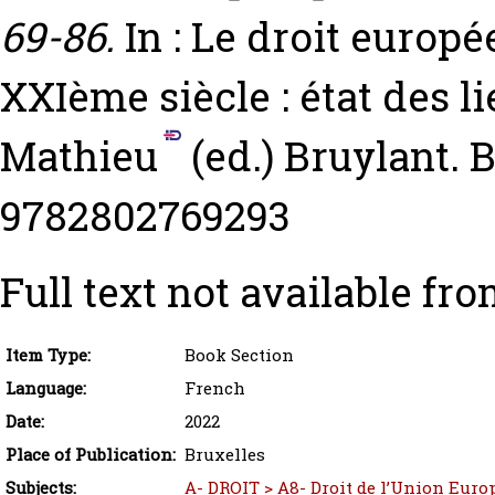
69-86.
In : Le droit europ
XXIème siècle : état des l
Mathieu
(ed.) Bruylant. 
9782802769293
Full text not available fro
Item Type:
Book Section
Language:
French
Date:
2022
Place of Publication:
Bruxelles
Subjects:
A- DROIT > A8- Droit de l’Union Europ