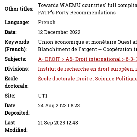
Towards WAEMU countries' full complianc
Other titles:
FATF's Forty Recommendations
Language:
French
Date:
12 December 2022
Keywords
Union économique et monétaire Ouest afr
(French):
Blanchiment de l'argent -- Coopération i
Subjects:
A- DROIT > A6- Droit international > 6-3
Divisions:
Institut de recherche en droit européen,
Ecole
École doctorale Droit et Science Politiqu
doctorale:
Site:
UT1
Date
24 Aug 2023 08:23
Deposited:
Last
21 Sep 2023 12:48
Modified: