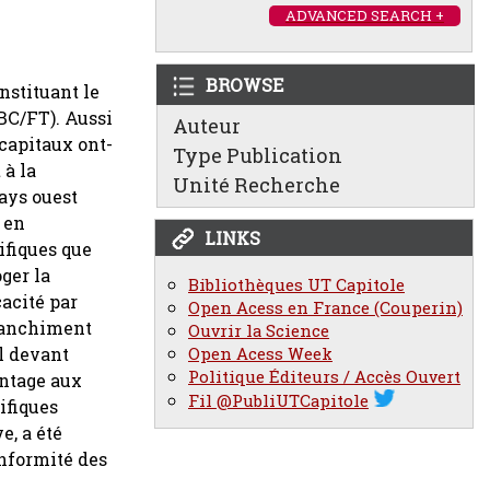
ADVANCED SEARCH +
BROWSE
stituant le
BC/FT). Aussi
Auteur
capitaux ont-
Type Publication
 à la
Unité Recherche
ays ouest
, en
LINKS
ifiques que
ger la
Bibliothèques UT Capitole
cacité par
Open Acess en France (Couperin)
blanchiment
Ouvrir la Science
el devant
Open Acess Week
Politique Éditeurs / Accès Ouvert
antage aux
Fil @PubliUTCapitole
ifiques
e, a été
onformité des