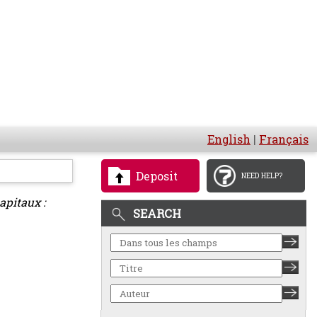
English
|
Français
Deposit
NEED HELP?
apitaux :
SEARCH