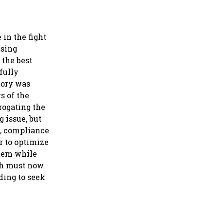
in the fight
ssing
 the best
fully
tory was
s of the
rogating the
 issue, but
s, compliance
r to optimize
stem while
ich must now
ding to seek