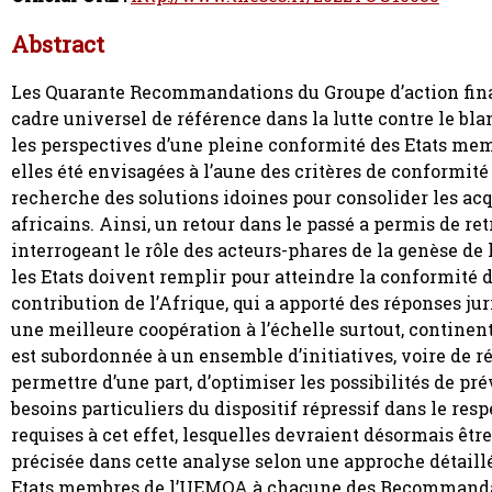
Abstract
Les Quarante Recommandations du Groupe d’action fi
cadre universel de référence dans la lutte contre le b
les perspectives d’une pleine conformité des Etats mem
elles été envisagées à l’aune des critères de conformit
recherche des solutions idoines pour consolider les ac
africains. Ainsi, un retour dans le passé a permis de ret
interrogeant le rôle des acteurs-phares de la genèse de
les Etats doivent remplir pour atteindre la conformité d
contribution de l’Afrique, qui a apporté des réponses ju
une meilleure coopération à l’échelle surtout, continen
est subordonnée à un ensemble d’initiatives, voire de r
permettre d’une part, d’optimiser les possibilités de p
besoins particuliers du dispositif répressif dans le re
requises à cet effet, lesquelles devraient désormais êt
précisée dans cette analyse selon une approche détaill
Etats membres de l’UEMOA à chacune des Recommandati