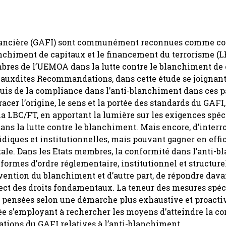
nancière (GAFI) sont communément reconnues comme con
lanchiment de capitaux et le financement du terrorisme (L
bres de l’UEMOA dans la lutte contre le blanchiment de 
é auxdites Recommandations, dans cette étude se joignant
quis de la compliance dans l’anti-blanchiment dans ces p
racer l’origine, le sens et la portée des standards du GAFI
 la LBC/FT, en apportant la lumière sur les exigences spéc
ans la lutte contre le blanchiment. Mais encore, d’interro
ridiques et institutionnelles, mais pouvant gagner en effi
tale. Dans les Etats membres, la conformité dans l’anti-
éformes d’ordre réglementaire, institutionnel et structur
révention du blanchiment et d’autre part, de répondre dav
spect des droits fondamentaux. La teneur des mesures spéc
re pensées selon une démarche plus exhaustive et proactiv
ée s’employant à rechercher les moyens d’atteindre la c
ons du GAFI relatives à l’anti-blanchiment.