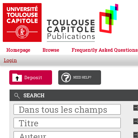
Homepage
Browse
Frequently Asked Questions
Login
Deposit
NEED HELP?
SEARCH