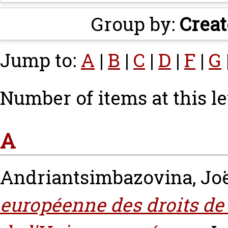
Group by:
Creat
Jump to:
A
|
B
|
C
|
D
|
F
|
G
Number of items at this le
A
Andriantsimbazovina, Jo
européenne des droits de