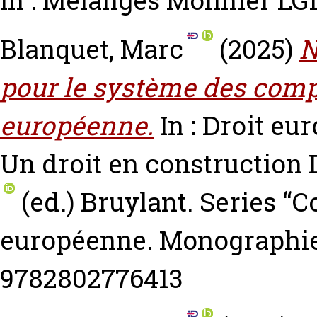
In : Mélanges Molinier LG
Blanquet, Marc
(2025)
N
pour le système des comp
européenne.
In : Droit eu
Un droit en construction
(ed.) Bruylant. Series “C
européenne. Monographies
9782802776413