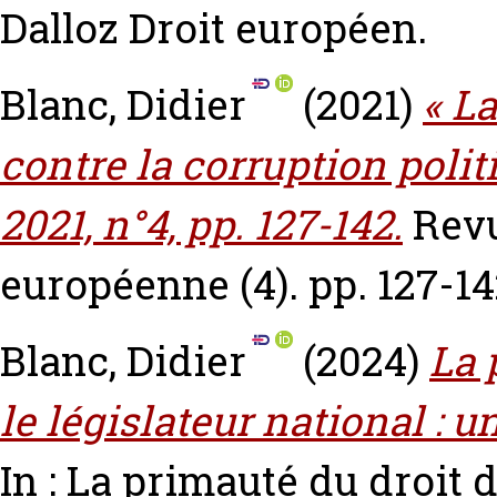
Dalloz Droit européen.
Blanc, Didier
(2021)
« L
contre la corruption polit
2021, n°4, pp. 127-142.
Revu
européenne (4). pp. 127-14
Blanc, Didier
(2024)
La 
le législateur national : 
In : La primauté du droit 