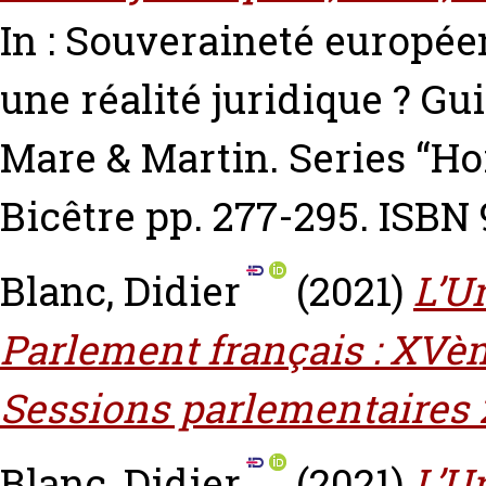
In : Souveraineté européen
une réalité juridique ?
Gui
Mare & Martin. Series “H
Bicêtre pp. 277-295. ISB
Blanc, Didier
(2021)
L’U
Parlement français : XVèm
Sessions parlementaires 
Blanc, Didier
(2021)
L’U