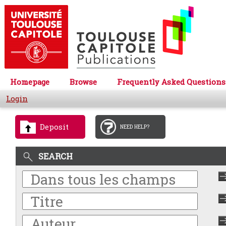
Homepage
Browse
Frequently Asked Questions
Login
Deposit
NEED HELP?
SEARCH