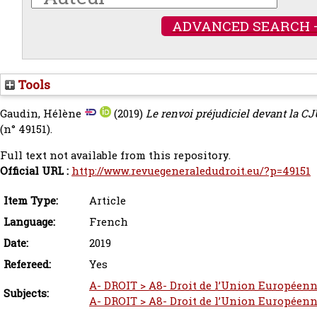
ADVANCED SEARCH 
Tools
Gaudin, Hélène
(2019)
Le renvoi préjudiciel devant la CJ
(n° 49151).
Full text not available from this repository.
Official URL :
http://www.revuegeneraledudroit.eu/?p=49151
Item Type:
Article
Language:
French
Date:
2019
Refereed:
Yes
A- DROIT > A8- Droit de l’Union Européen
Subjects:
A- DROIT > A8- Droit de l’Union Européenn