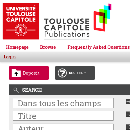
Homepage
Browse
Frequently Asked Questions
Login
Deposit
NEED HELP?
SEARCH