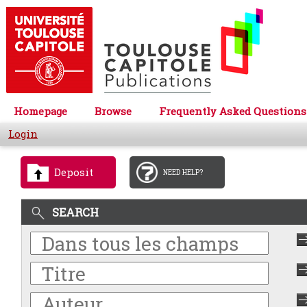
Homepage
Browse
Frequently Asked Questions
Login
Deposit
NEED HELP?
SEARCH