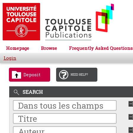
Homepage
Browse
Frequently Asked Questions
Login
Deposit
NEED HELP?
SEARCH